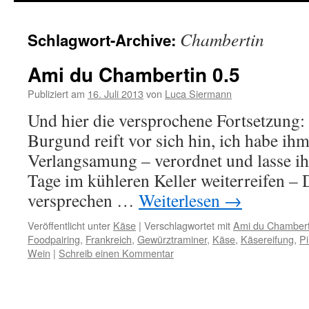
springen
Chambertin
Schlagwort-Archive:
Ami du Chambertin 0.5
Publiziert am
16. Juli 2013
von
Luca Siermann
Und hier die versprochene Fortsetzung:
Burgund reift vor sich hin, ich habe ihm
Verlangsamung – verordnet und lasse ih
Tage im kühleren Keller weiterreifen –
versprechen …
Weiterlesen
→
Veröffentlicht unter
Käse
|
Verschlagwortet mit
Ami du Chambert
Foodpairing
,
Frankreich
,
Gewürztraminer
,
Käse
,
Käsereifung
,
Pi
Wein
|
Schreib einen Kommentar