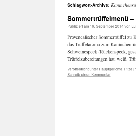
Kaninchenrü
Schlagwort-Archive:
springen
Sommertrüffelmenü – d
Publiziert am
19. September 2014
von
Lu
Provencalischer Sommertrüffel zu 
das Trüffelaroma zum Kaninchenrüc
Schweinespeck (Rückenspeck, gesal
Trüffelzubereitungen hat, weiß, Trü
Veröffentlicht unter
Hauptgerichte
,
Pilze
|
Schreib einen Kommentar