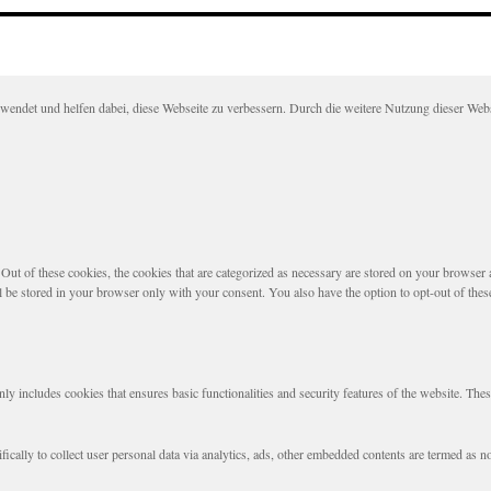
det und helfen dabei, diese Webseite zu verbessern. Durch die weitere Nutzung dieser Websei
t of these cookies, the cookies that are categorized as necessary are stored on your browser as 
l be stored in your browser only with your consent. You also have the option to opt-out of the
nly includes cookies that ensures basic functionalities and security features of the website. The
fically to collect user personal data via analytics, ads, other embedded contents are termed as 