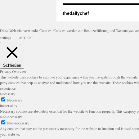
thedailychef
Diese Webseite verwendet Cookies. Cookies werden zur Benutzerführung und Webanalyse verwen
settings
ACCEPT
Schließen
Privacy Overview
This website uses cookies to improve your experience while you navigate through the website. Ou
party cookies that help us analyze and understand how you use this website. These cookies wil
experience.
Necessary
Necessary
immer aktiv
Necessary cookies are absolutely essential for the website to function properly. This category o
Non-necessary
Non-necessary
Any cookies that may not be particularly necessary for the website to function and is used speci
your website.