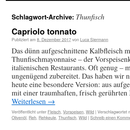
springen
Thunfisch
Schlagwort-Archive:
Capriolo tonnato
Publiziert am
8. Dezember 2017
von
Luca Siermann
Das dünn aufgeschnittene Kalbfleisch m
Thunfischmayonnaise – der Vorspeisenkl
italienischen Restaurants. Oft genug – m
ungenügend zubereitet. Das haben wir n
heute eine besondere Version: aus aufg
mit einer traumhaften, frisch gerührte
Weiterlesen
→
Veröffentlicht unter
Fleisch
,
Vorspeisen
,
Wild
|
Verschlagwortet m
Olivenöl
,
Reh
,
Rehkeule
,
Thunfisch
,
Wild
|
Schreib einen Komm