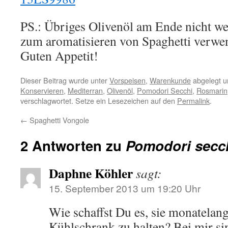
PS.: Übriges Olivenöl am Ende nicht w
zum aromatisieren von Spaghetti verwe
Guten Appetit!
Dieser Beitrag wurde unter
Vorspeisen
,
Warenkunde
abgelegt u
Konservieren
,
Mediterran
,
Olivenöl
,
Pomodori Secchi
,
Rosmarin
verschlagwortet. Setze ein Lesezeichen auf den
Permalink
.
←
Spaghetti Vongole
2 Antworten zu
Pomodori secc
Daphne Köhler
sagt:
15. September 2013 um 19:20 Uhr
Wie schaffst Du es, sie monatelan
Kühlschrank zu halten? Bei mir sin