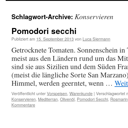
springen
Konservieren
Schlagwort-Archive:
Pomodori secchi
Publiziert am
15. September 2013
von
Luca Siermann
Getrocknete Tomaten. Sonnenschein in
meist aus den Ländern rund um das Mitt
sind sie aus Sizilien und dem Süden Fr
(meist die längliche Sorte San Marzano)
Himmel, werden geerntet, wenn …
Weit
Veröffentlicht unter
Vorspeisen
,
Warenkunde
|
Verschlagwortet m
Konservieren
,
Mediterran
,
Olivenöl
,
Pomodori Secchi
,
Rosmarin
Kommentare