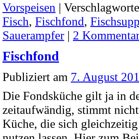
Vorspeisen
|
Verschlagworte
Fisch
,
Fischfond
,
Fischsup
Sauerampfer
|
2 Kommenta
Fischfond
Publiziert am
7. August 20
Die Fondsküche gilt ja in 
zeitaufwändig, stimmt nicht
Küche, die sich gleichzeiti
nutzen lassen. Hier zum Bei