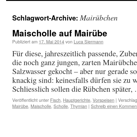
springen
Mairübchen
Schlagwort-Archive:
Maischolle auf Mairübe
Publiziert am
17. Mai 2014
von
Luca Siermann
Für diese, jahreszeitlich passende, Zub
die noch ganz jungen, zarten Mairübche
Salzwasser gekocht – aber nur gerade so
knackig sind: keinesfalls dürfen sie zu
Schliesslich sollen die Rübchen später
Veröffentlicht unter
Fisch
,
Hauptgerichte
,
Vorspeisen
|
Verschlag
Mairübe
,
Maischolle
,
Scholle
,
Thymian
|
Schreib einen Kommen