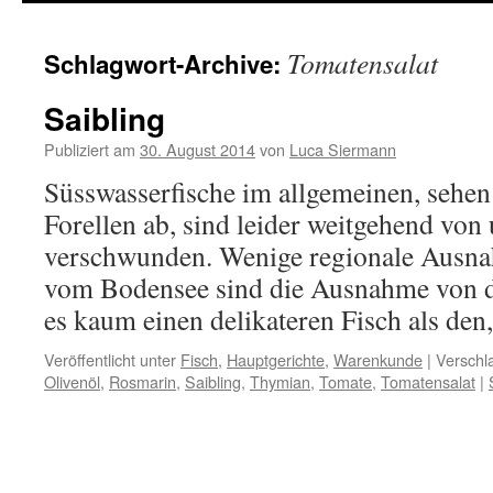
springen
Tomatensalat
Schlagwort-Archive:
Saibling
Publiziert am
30. August 2014
von
Luca Siermann
Süsswasserfische im allgemeinen, sehen
Forellen ab, sind leider weitgehend von
verschwunden. Wenige regionale Ausn
vom Bodensee sind die Ausnahme von de
es kaum einen delikateren Fisch als de
Veröffentlicht unter
Fisch
,
Hauptgerichte
,
Warenkunde
|
Verschl
Olivenöl
,
Rosmarin
,
Saibling
,
Thymian
,
Tomate
,
Tomatensalat
|