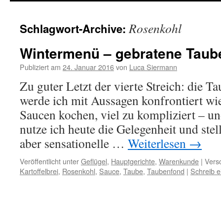
springen
Rosenkohl
Schlagwort-Archive:
Wintermenü – gebratene Taube,
Publiziert am
24. Januar 2016
von
Luca Siermann
Zu guter Letzt der vierte Streich: die 
werde ich mit Aussagen konfrontiert wie
Saucen kochen, viel zu kompliziert – u
nutze ich heute die Gelegenheit und stell
aber sensationelle …
Weiterlesen
→
Veröffentlicht unter
Geflügel
,
Hauptgerichte
,
Warenkunde
|
Versc
Kartoffelbrei
,
Rosenkohl
,
Sauce
,
Taube
,
Taubenfond
|
Schreib 