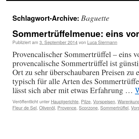
springen
Baguette
Schlagwort-Archive:
Sommertrüffelmenue: eins von
Publiziert am
3. September 2014
von
Luca Siermann
Provencalischer Sommertrüffel – eins v
provencalische Sommertrüffel ist günsti
Ort zu sehr überschaubaren Preisen zu e
typisch für alle Arten des Sommertrüffe
lässt sich aber mit etwas Erfahrung …
W
Veröffentlicht unter
Hauptgerichte
,
Pilze
,
Vorspeisen
,
Warenkun
Fleur de Sel
,
Olivenöl
,
Provence
,
Scorzone
,
Sommertrüffel
,
Vor