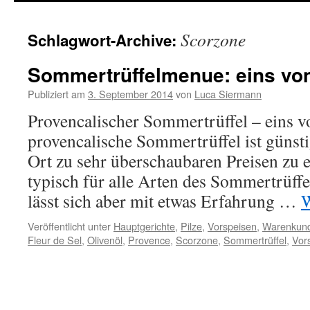
springen
Scorzone
Schlagwort-Archive:
Sommertrüffelmenue: eins von
Publiziert am
3. September 2014
von
Luca Siermann
Provencalischer Sommertrüffel – eins v
provencalische Sommertrüffel ist günsti
Ort zu sehr überschaubaren Preisen zu e
typisch für alle Arten des Sommertrüffe
lässt sich aber mit etwas Erfahrung …
W
Veröffentlicht unter
Hauptgerichte
,
Pilze
,
Vorspeisen
,
Warenkun
Fleur de Sel
,
Olivenöl
,
Provence
,
Scorzone
,
Sommertrüffel
,
Vor